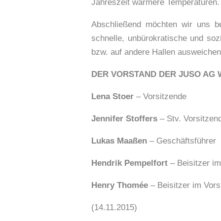
Jahreszeit wärmere Temperaturen.
Abschließend möchten wir uns be
schnelle, unbürokratische und sozi
bzw. auf andere Hallen ausweichen
DER VORSTAND DER JUSO AG 
Lena Stoer
– Vorsitzende
Jennifer Stoffers
– Stv. Vorsitzen
Lukas Maaßen
– Geschäftsführer
Hendrik Pempelfort
– Beisitzer i
Henry Thomée
– Beisitzer im Vor
(14.11.2015)