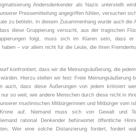
tigmatisierung Andersdenkender als Nazis unterstellt wi
 unserer Pressemitteilung angegriffen fühlen, versuchen sic
kale zu betiteln. In diesem Zusammenhang wurde auch die A
 dass diese Gruppierung versucht, aus der tragischen Flüch
ppierungen folgt, muss sich im Klaren sein, dass er R
 haben – vor allem nicht für die Leute, die ihren Fremden
urf konfrontiert, dass wir die Meinungsäußerung, die jede
n würden. Hierzu stellen wir fest: Freie Meinungsäußerung b
rn auch, dass diese Äußerungen von jedem kritisiert we
ur so weit, wie andere Menschen durch diese nicht in ihre
unserer muslimischen Mitbürgerinnen und Mitbürger vom isl
Krone auf. Niemand muss sich von Gewalt und Terr
! Niemand rational Denkender befürwortet öffentliche Hi
aten. Wer eine solche Distanzierung fordert, fordert wa