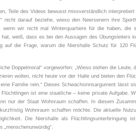
n, Teile des Videos bewusst missverständlich interpretiert
 nicht darauf beziehe, wieso den Neersenern ihre Spor
 wenn wir nicht mal Winterquartiere für die haben, die s
hat, weiß, dass es bei den Aussagen des Übungsleiters kei
 auf die Frage, warum die Niershalle Schutz für 120 Flüc
liche Doppelmoral“ vorgeworfen: „Wieso stehen die Leute, d
eren wollen, nicht heute vor der Halle und bieten den Flü
h eine Familie rein.“ Dieses Schwachsinnsargument lässt si
n Flüchtlingen ist eine staatliche – keine private Aufgabe
ann nur der Staat Wohnraum schaffen. In diesem Zusamme
kurzfristig Wohnraum schaffen möchte. Die aktuelle Nutzun
lichkeit. Die Niershalle als Flüchtlingsunterbringung ist
als „menschenunwürdig“.